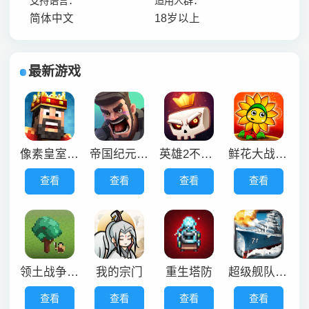
支持语言：
适用人群：
简体中文
18岁以上
最新游戏
像素皇室战争
帝国纪元单机版
英雄2不死之王
鲜花大战僵尸
查看
查看
查看
查看
领土战争手机版
我的宗门
重生塔防
超级舰队九游版
查看
查看
查看
查看