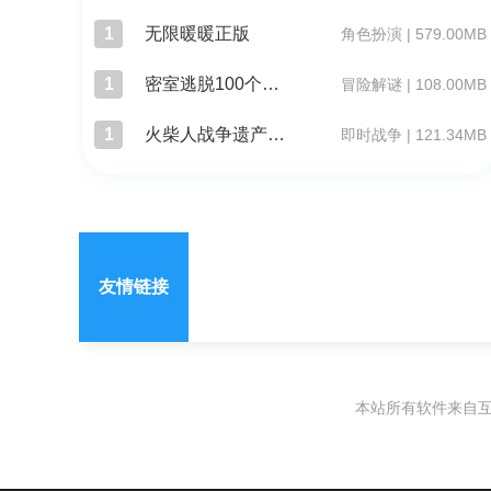
1
无限暖暖正版
角色扮演 | 579.00MB
1
密室逃脱100个房间安卓版
冒险解谜 | 108.00MB
1
火柴人战争遗产无敌版
即时战争 | 121.34MB
友情链接
本站所有软件来自互