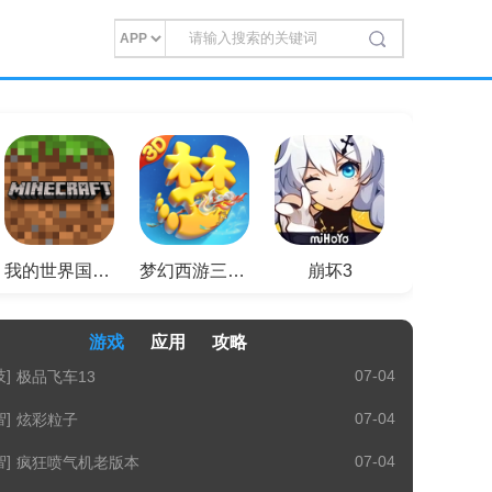
我的世界国际服模组版
梦幻西游三维版
崩坏3
游戏
应用
攻略
]
07-04
极品飞车13
]
07-04
炫彩粒子
]
07-04
疯狂喷气机老版本