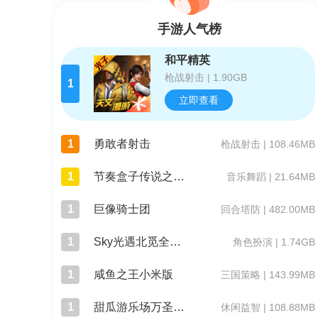
手游人气榜
和平精英
枪战射击 | 1.90GB
1
立即查看
1
勇敢者射击
枪战射击 | 108.46MB
1
节奏盒子传说之下模组
音乐舞蹈 | 21.64MB
1
巨像骑士团
回合塔防 | 482.00MB
1
Sky光遇北觅全物品版
角色扮演 | 1.74GB
1
咸鱼之王小米版
三国策略 | 143.99MB
1
甜瓜游乐场万圣节版本
休闲益智 | 108.88MB