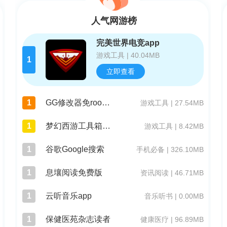
人气网游榜
完美世界电竞app
游戏工具 | 40.04MB
1
立即查看
1
GG修改器免root版
游戏工具 | 27.54MB
1
梦幻西游工具箱模拟器
游戏工具 | 8.42MB
1
谷歌Google搜索
手机必备 | 326.10MB
1
息壤阅读免费版
资讯阅读 | 46.71MB
1
云听音乐app
音乐听书 | 0.00MB
1
保健医苑杂志读者
健康医疗 | 96.89MB