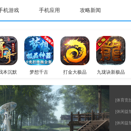
手机游戏
手机应用
攻略新闻
我本沉默
梦想千古
打金大极品
九珑诀新极品
[体育竞技
[休闲益智
[休闲益智