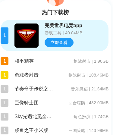
热门下载榜
完美世界电竞app
游戏工具 | 40.04MB
1
立即查看
1
和平精英
枪战射击 | 1.90GB
1
勇敢者射击
枪战射击 | 108.46MB
1
节奏盒子传说之下模组
音乐舞蹈 | 21.64MB
1
巨像骑士团
回合塔防 | 482.00MB
1
Sky光遇北觅全物品版
角色扮演 | 1.74GB
1
咸鱼之王小米版
三国策略 | 143.99MB