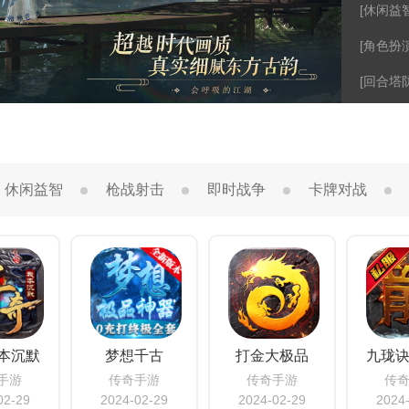
[休闲益智
[角色扮演
[回合塔防
休闲益智
枪战射击
即时战争
卡牌对战
本沉默
梦想千古
打金大极品
九珑
手游
传奇手游
传奇手游
传
02-29
2024-02-29
2024-02-29
2024