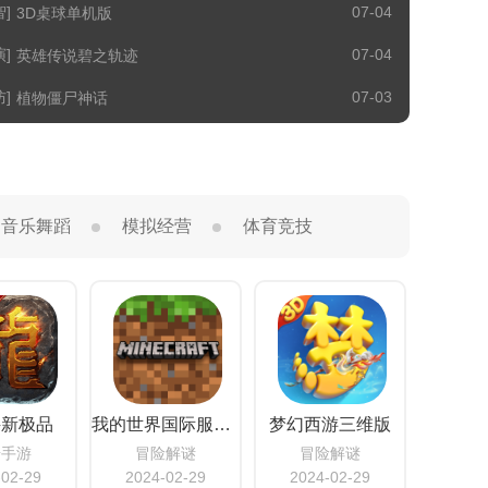
]
07-04
3D桌球单机版
]
07-04
英雄传说碧之轨迹
]
07-03
植物僵尸神话
音乐舞蹈
模拟经营
体育竞技
诀新极品
我的世界国际服模组版
梦幻西游三维版
奇手游
冒险解谜
冒险解谜
-02-29
2024-02-29
2024-02-29