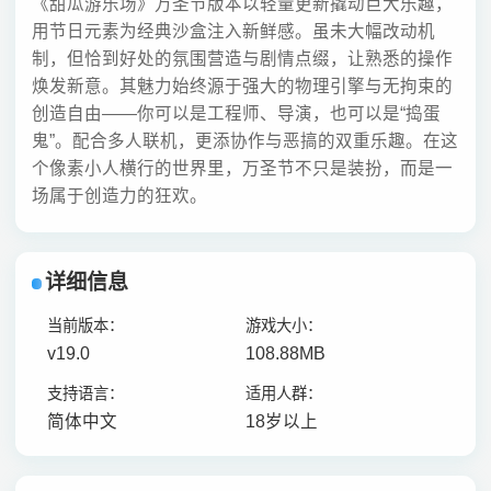
《甜瓜游乐场》万圣节版本以轻量更新撬动巨大乐趣，
用节日元素为经典沙盒注入新鲜感。虽未大幅改动机
制，但恰到好处的氛围营造与剧情点缀，让熟悉的操作
焕发新意。其魅力始终源于强大的物理引擎与无拘束的
创造自由——你可以是工程师、导演，也可以是“捣蛋
鬼”。配合多人联机，更添协作与恶搞的双重乐趣。在这
个像素小人横行的世界里，万圣节不只是装扮，而是一
场属于创造力的狂欢。
详细信息
当前版本：
游戏大小：
v19.0
108.88MB
支持语言：
适用人群：
简体中文
18岁以上