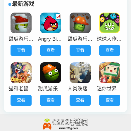
最新游戏
甜瓜游乐场万圣节版本
Angry Birds
甜瓜游乐场29.5中文版
球球大作战渠道服
查看
查看
查看
查看
猫和老鼠官服
甜瓜游乐场30.5国际版
人类跌落梦境正版
迷你世界沙漠版本
查看
查看
查看
查看