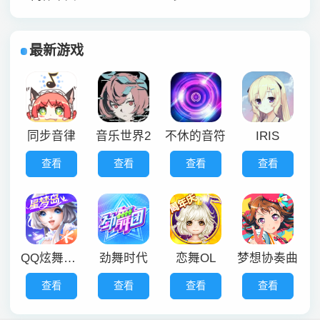
最新游戏
同步音律
音乐世界2
不休的音符
IRIS
查看
查看
查看
查看
QQ炫舞手游
劲舞时代
恋舞OL
梦想协奏曲
查看
查看
查看
查看