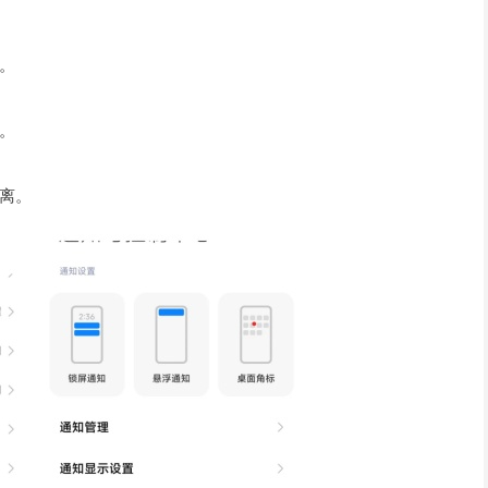
。
。
离。