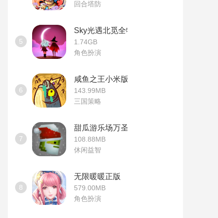
回合塔防
Sky光遇北觅全物品版
5
1.74GB
角色扮演
咸鱼之王小米版
6
143.99MB
三国策略
甜瓜游乐场万圣节版本
7
108.88MB
休闲益智
无限暖暖正版
8
579.00MB
角色扮演