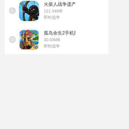
火柴人战争遗产无敌版
9
121.34MB
即时战争
孤岛余生2手机版
10
30.03MB
即时战争