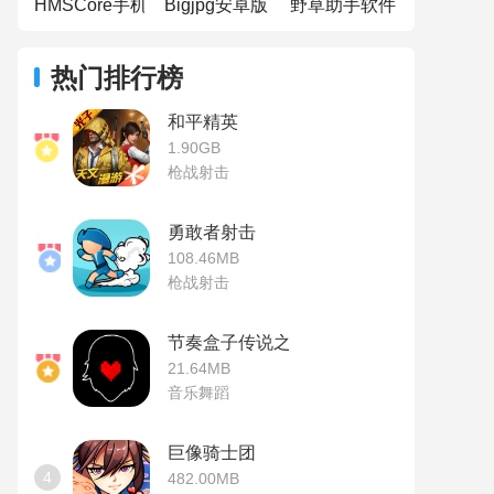
HMSCore手机版
Bigjpg安卓版
野草助手软件
热门排行榜
和平精英
1.90GB
枪战射击
勇敢者射击
108.46MB
枪战射击
节奏盒子传说之下模组
21.64MB
音乐舞蹈
巨像骑士团
4
482.00MB