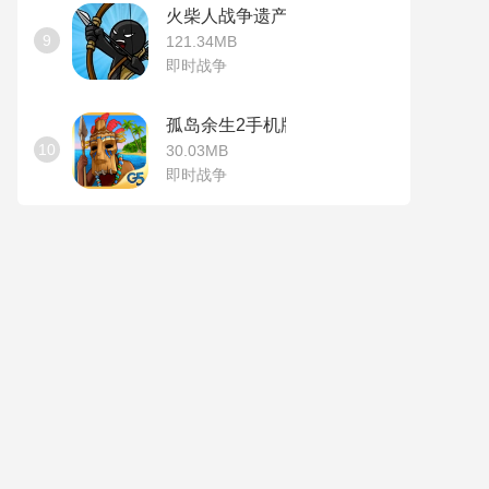
火柴人战争遗产无敌版
9
121.34MB
即时战争
孤岛余生2手机版
10
30.03MB
即时战争