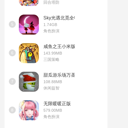
回合塔防
Sky光遇北觅全物品版
5
1.74GB
角色扮演
咸鱼之王小米版
6
143.99MB
三国策略
甜瓜游乐场万圣节版本
7
108.88MB
休闲益智
无限暖暖正版
8
579.00MB
角色扮演