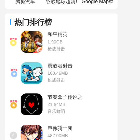
腾势汽车
谷歌地球超清版
Google Maps地图
热门排行榜
和平精英
1.90GB
枪战射击
勇敢者射击
108.46MB
枪战射击
节奏盒子传说之下模组
21.64MB
音乐舞蹈
巨像骑士团
4
482.00MB