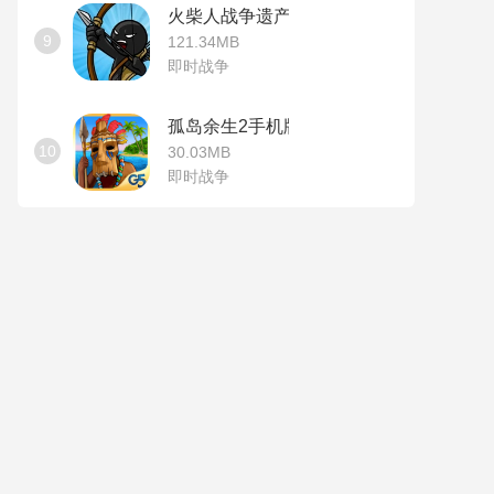
火柴人战争遗产无敌版
9
121.34MB
即时战争
孤岛余生2手机版
10
30.03MB
即时战争