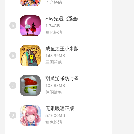
回合塔防
Sky光遇北觅全物品版
5
1.74GB
角色扮演
咸鱼之王小米版
6
143.99MB
三国策略
甜瓜游乐场万圣节版本
7
108.88MB
休闲益智
无限暖暖正版
8
579.00MB
角色扮演