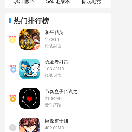
QQ旧版本
Soul老版本
陪玩电竞
热门排行榜
和平精英
1.90GB
枪战射击
勇敢者射击
108.46MB
枪战射击
节奏盒子传说之下模组
21.64MB
音乐舞蹈
巨像骑士团
4
482.00MB