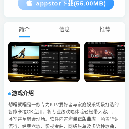
appstor下载(55.00MB)
简介
信息
推荐
游戏介绍
想唱就唱
是一款专为KTV爱好者与家庭娱乐场景打造的
智能卡拉OK应用，将专业级欢唱体验轻松带入客厅、
卧室甚至聚会现场。软件内置
海量正版曲库
，涵盖华语
流行、经典老歌、影视金曲、网络热单及多语种歌曲，