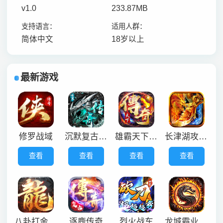
v1.0
233.87MB
支持语言：
适用人群：
简体中文
18岁以上
最新游戏
修罗战域
沉默复古攻速暗黑
雄霸天下极品二合一
长津湖攻速刀
查看
查看
查看
查看
八卦打金三职业
逐鹿传奇
烈火战车
龙城霸业手游