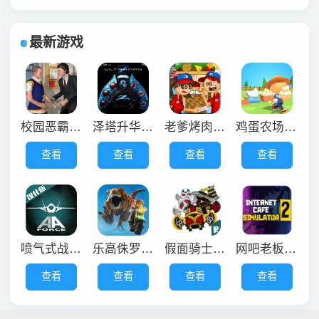
最新游戏
校园恶霸模拟器手机版
泽塔升华器模拟器手机版
老爹烤肉店中文版
鸡蛋农场大亨
查看
查看
查看
查看
喷气式战斗机模拟器中文版
乐高侏罗纪公园
假面骑士Kiva豪华版
网吧老板模拟器2中文版
查看
查看
查看
查看