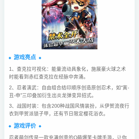
游戏亮点
1、查克拉可视化：能量流动具象化，施展豪火球之术
时能看到赤红查克拉在经脉中奔涌。
2、忍者演武：自由组合结印顺序创造原创忍术，如“寅-
丑-申”三印叠加衍生出炎龙弹变异招式。
3、战国时装：包含200种战国风情装扮，从伊贺流夜行
衣到甲贺派锁子甲，还有节日限定樱花浴衣。
游戏评价
忍者萌剑传是一款充满创意的Q萌爆笑卡牌手游，让你