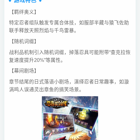
游戏特色
【羁绊奥义】
特定忍者组队触发专属合体技，如服部半藏与猿飞佐助
联手释放天照烈焰与千鸟雷暴。
【随机词缀】
战利品机制引入随机词缀，掉落忍具可能附带“查克拉恢
复速度提升20%”等属性。
【幕间剧场】
章节结尾的日式落语小剧场，演绎忍者日常趣事，如漩
涡鸣人误通灵出章鱼的搞笑场景。