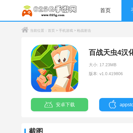
首页
当前位置：
首页
>
手机游戏
>
枪战射击
百战天虫4汉
大小: 17.23MB
版本: v1.0.419806
安卓下载
apps
截图