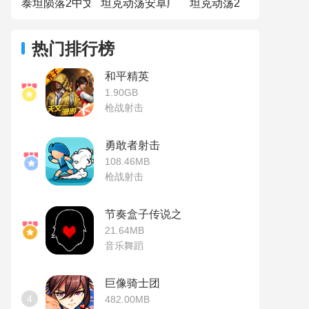
泰坦陨落2中文版
坦克动荡安卓版
坦克动荡2
热门排行榜
和平精英
1.90GB
枪战射击
勇敢者射击
108.46MB
枪战射击
节奏盒子传说之下模组
21.64MB
音乐舞蹈
巨像骑士团
4
482.00MB