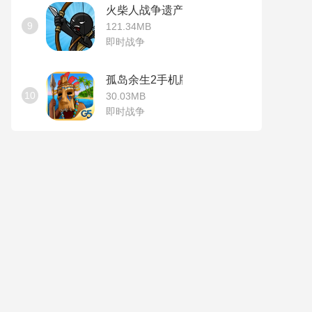
火柴人战争遗产无敌版
9
121.34MB
即时战争
孤岛余生2手机版
10
30.03MB
即时战争