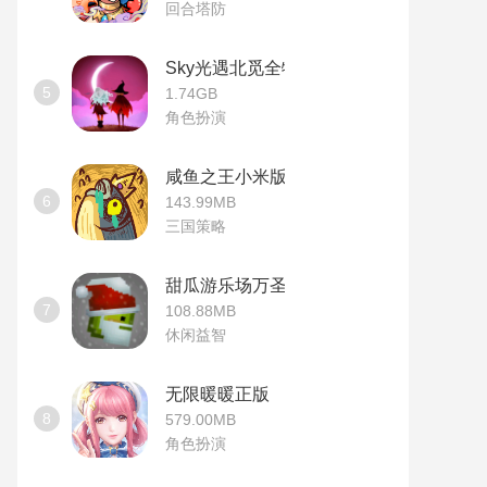
回合塔防
Sky光遇北觅全物品版
5
1.74GB
角色扮演
咸鱼之王小米版
6
143.99MB
三国策略
甜瓜游乐场万圣节版本
7
108.88MB
休闲益智
无限暖暖正版
8
579.00MB
角色扮演