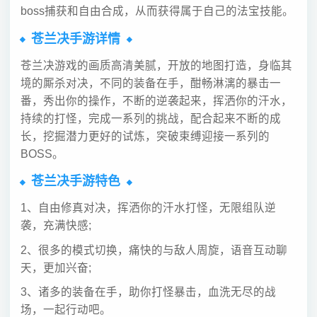
boss捕获和自由合成，从而获得属于自己的法宝技能。
苍兰决手游详情
苍兰决游戏的画质高清美腻，开放的地图打造，身临其
境的厮杀对决，不同的装备在手，酣畅淋漓的暴击一
番，秀出你的操作，不断的逆袭起来，挥洒你的汗水，
持续的打怪，完成一系列的挑战，配合起来不断的成
长，挖掘潜力更好的试炼，突破束缚迎接一系列的
BOSS。
苍兰决手游特色
1、自由修真对决，挥洒你的汗水打怪，无限组队逆
袭，充满快感;
2、很多的模式切换，痛快的与敌人周旋，语音互动聊
天，更加兴奋;
3、诸多的装备在手，助你打怪暴击，血洗无尽的战
场，一起行动吧。