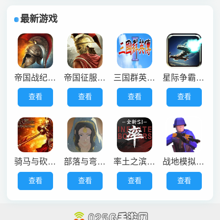
最新游戏
帝国战纪手游安卓版
帝国征服者安卓版
三国群英传2老版本
星际争霸重制版
查看
查看
查看
查看
骑马与砍杀火与剑中文版
部落与弯刀免费版
率土之滨华为版
战地模拟器单机版
查看
查看
查看
查看