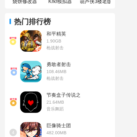
烧饼修改器
Krkr模拟器
葫芦侠3楼老版本
热门排行榜
和平精英
1.90GB
枪战射击
勇敢者射击
108.46MB
枪战射击
节奏盒子传说之下模组
21.64MB
音乐舞蹈
巨像骑士团
4
482.00MB