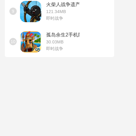
火柴人战争遗产无敌版
9
121.34MB
即时战争
孤岛余生2手机版
10
30.03MB
即时战争