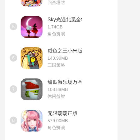
回合塔防
Sky光遇北觅全物品版
5
1.74GB
角色扮演
咸鱼之王小米版
6
143.99MB
三国策略
甜瓜游乐场万圣节版本
7
108.88MB
休闲益智
无限暖暖正版
8
579.00MB
角色扮演