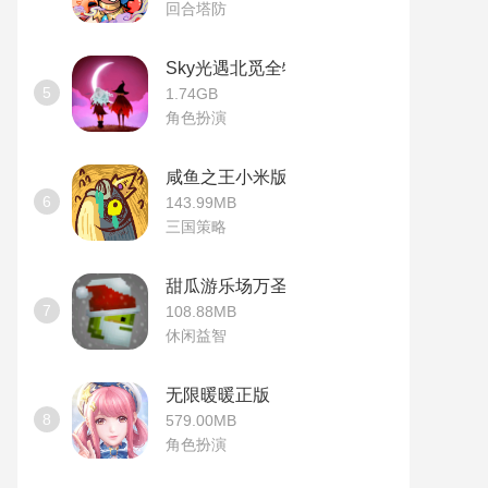
回合塔防
Sky光遇北觅全物品版
5
1.74GB
角色扮演
咸鱼之王小米版
6
143.99MB
三国策略
甜瓜游乐场万圣节版本
7
108.88MB
休闲益智
无限暖暖正版
8
579.00MB
角色扮演