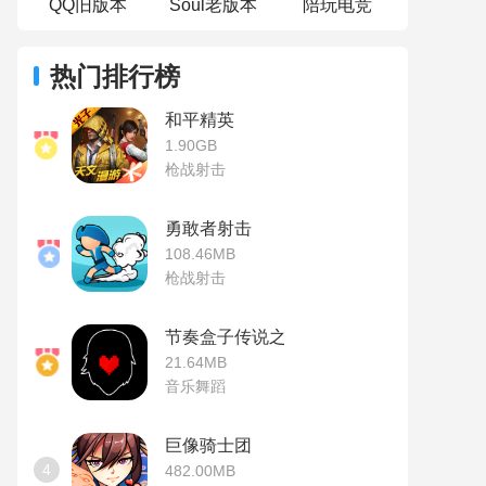
QQ旧版本
Soul老版本
陪玩电竞
热门排行榜
和平精英
1.90GB
枪战射击
勇敢者射击
108.46MB
枪战射击
节奏盒子传说之下模组
21.64MB
音乐舞蹈
巨像骑士团
4
482.00MB