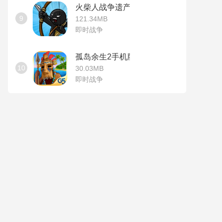
火柴人战争遗产无敌版
9
121.34MB
即时战争
孤岛余生2手机版
10
30.03MB
即时战争