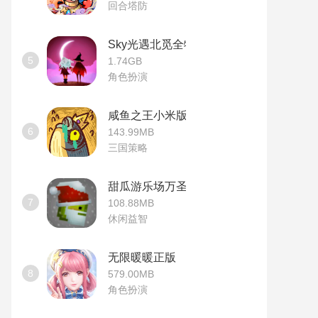
回合塔防
Sky光遇北觅全物品版
5
1.74GB
角色扮演
咸鱼之王小米版
6
143.99MB
三国策略
甜瓜游乐场万圣节版本
7
108.88MB
休闲益智
无限暖暖正版
8
579.00MB
角色扮演