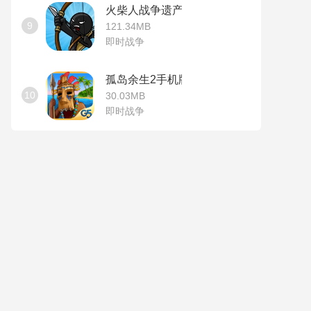
火柴人战争遗产无敌版
9
121.34MB
即时战争
孤岛余生2手机版
10
30.03MB
即时战争