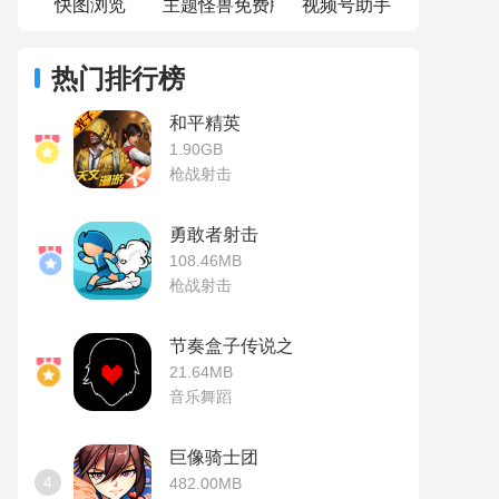
快图浏览
主题怪兽免费版
视频号助手
热门排行榜
和平精英
1.90GB
枪战射击
勇敢者射击
108.46MB
枪战射击
节奏盒子传说之下模组
21.64MB
音乐舞蹈
巨像骑士团
4
482.00MB