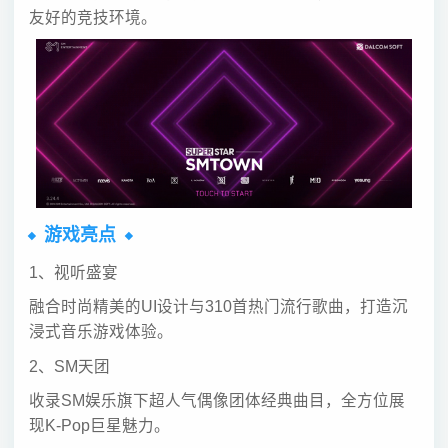
友好的竞技环境。
游戏亮点
1、视听盛宴
融合时尚精美的UI设计与310首热门流行歌曲，打造沉
浸式音乐游戏体验。
2、SM天团
收录SM娱乐旗下超人气偶像团体经典曲目，全方位展
现K-Pop巨星魅力。