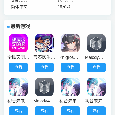
支持语言：
适用人群：
简体中文
18岁以上
最新游戏
全民天团韩服
节奏医生中文版
Phigros音游正版
Malody最新版
查看
查看
查看
查看
初音未来歌姬计划
Malody4.3.7版本
初音未来世界计划
初音未来歌姬计划安卓版
查看
查看
查看
查看