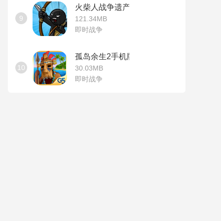
火柴人战争遗产无敌版
9
121.34MB
即时战争
孤岛余生2手机版
10
30.03MB
即时战争