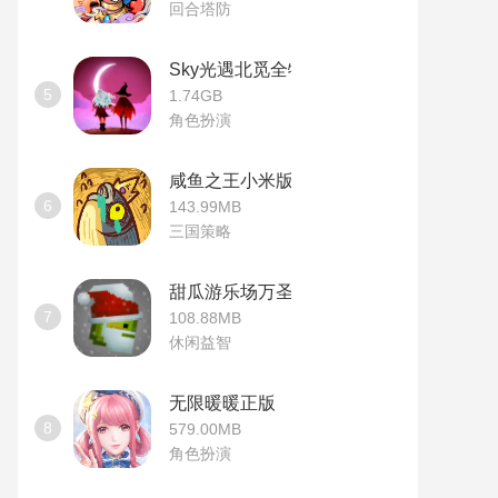
回合塔防
Sky光遇北觅全物品版
5
1.74GB
角色扮演
咸鱼之王小米版
6
143.99MB
三国策略
甜瓜游乐场万圣节版本
7
108.88MB
休闲益智
无限暖暖正版
8
579.00MB
角色扮演