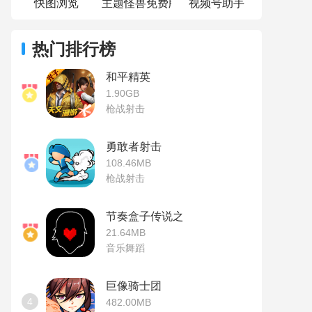
快图浏览
主题怪兽免费版
视频号助手
热门排行榜
和平精英
1.90GB
枪战射击
勇敢者射击
108.46MB
枪战射击
节奏盒子传说之下模组
21.64MB
音乐舞蹈
巨像骑士团
4
482.00MB